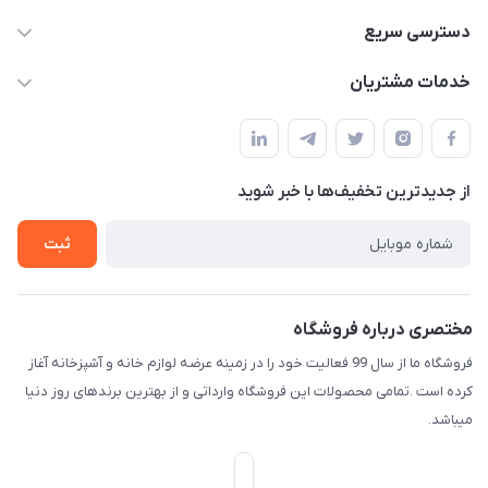
09165044753
دسترسی سریع
f.davoodi98@yahoo.com
حساب کاربری
خدمات مشتریان
امیدیه - پردیس - کوچه سوم
مجله فروشگاه
قوانین و مقررات
لیست محصولات
حریم خصوصی
درباره ما
از جدید‌ترین تخفیف‌ها با‌ خبر شوید
راهنما
تماس با ما
ثبت
مختصری درباره فروشگاه
فروشگاه ما از سال 99 فعالیت خود را در زمینه عرضه لوازم خانه و آشپزخانه آغاز
کرده است .تمامی محصولات این فروشگاه وارداتی و از بهترین برندهای روز دنیا
میباشد.