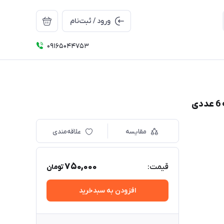
ورود / ثبت‌نام
09165044753
مقایسه
علاقه‌مندی
750,000
قیمت:
تومان
افزودن به سبدخرید