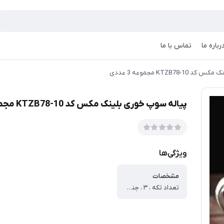
رباره ما
تماس با ما
KTZB78 مجموعه 3 عددی
پیاله سوپ خوری بلینک مکس کد KTZB78-10 مجموعه 3 عددی
ویژگی‌ها
مشخصات
تعداد تکه ، ۳ ، جنس ، پیرکس ، گنجایش ، ۰.۴۷ لیتر ، سازگار با ، فر ، مایکروویو ، فریزر ، میز ، وارمر ، قابلیت شست‌وشو ، با دست ، با ماشین ظرف‌شویی ، سایر توضیحات ، ساخت چین