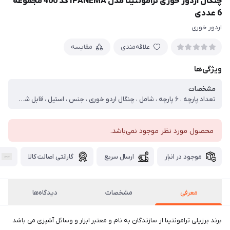
چنگال اردور خوری ترامونتینا مدل IPANEMA کد 400 مجموعه
6 عددی
اردور خوری
علاقه‌مندی
مقایسه
ویژگی‌ها
مشخصات
تعداد پارچه ، ۶ پارچه ، شامل ، چنگال اردو خوری ، جنس ، استیل ، قابل شست‌و‌شو ، با دست ، با ماشین ظرف‌شویی ، سایر توضیحات ، ۶ عدد چنگال اردور خوری در ۶ رنگ مختلف تیغه از جنس استیل ضد زنگ و دسته از پلاستیک پلی پروپیلن قابل شستشو در ماشین ظرفشویی دارای بسته بندی ساخت کشور برزیل
محصول مورد نظر موجود نمی‌باشد.
موجود در انبار
ارسال سریع
گارانتی اصالت کالا
معرفی
مشخصات
دیدگاه‌ها
برند برزیلی ترامونتینا از سازندگان به نام و معتبر ابزار و وسائل آشپزی می باشد