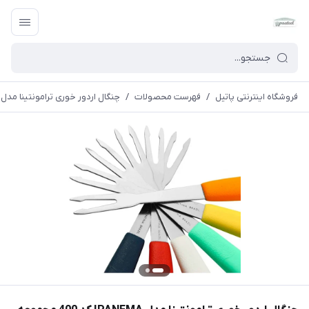
فروشگاه اینترنتی پاتیل
/
فهرست محصولات
/
چنگال اردور خوری ترامونتینا مدل IPANEMA کد 400 مجموعه 6 عددی