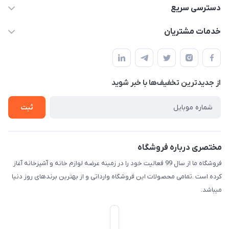
09165044753
دسترسی سریع
f.davoodi98@yahoo.com
حساب کاربری
خدمات مشتریان
امیدیه - پردیس - کوچه سوم
مجله فروشگاه
قوانین و مقررات
لیست محصولات
حریم خصوصی
درباره ما
از جدید‌ترین تخفیف‌ها با‌ خبر شوید
راهنما
تماس با ما
ثبت
مختصری درباره فروشگاه
فروشگاه ما از سال 99 فعالیت خود را در زمینه عرضه لوازم خانه و آشپزخانه آغاز
کرده است .تمامی محصولات این فروشگاه وارداتی و از بهترین برندهای روز دنیا
میباشد.