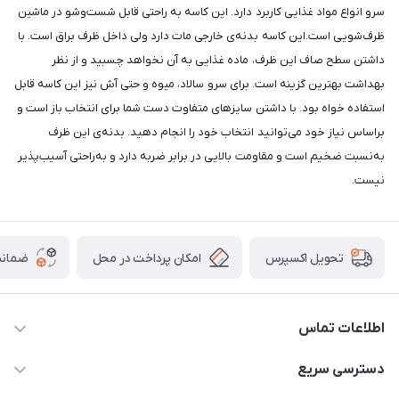
سرو انواع مواد غذایی کاربرد دارد. این کاسه به راحتی قابل شست‌وشو در ماشین
ظرف‌شویی است.این کاسه بدنه‌ی خارجی مات دارد ولی داخل ظرف براق است. با
داشتن سطح صاف این ظرف، ماده غذایی به آن نخواهد چسبید و از نظر
بهداشت بهترین گزینه است. برای سرو سالاد، میوه‌ و حتی آش نیز این کاسه قابل
استفاده خواه بود. با داشتن سایزهای متفاوت دست شما برای انتخاب باز است و
براساس نیاز خود می‌توانید انتخاب خود را انجام دهید. بدنه‌ی این ظرف
به‌نسبت ضخیم است و مقاومت بالایی در برابر ضربه دارد و به‌راحتی آسیب‌پذیر
نیست.
امکان پرداخت در محل
ضمانت
تحویل اکسپرس
اطلاعات تماس
09165044753
دسترسی سریع
f.davoodi98@yahoo.com