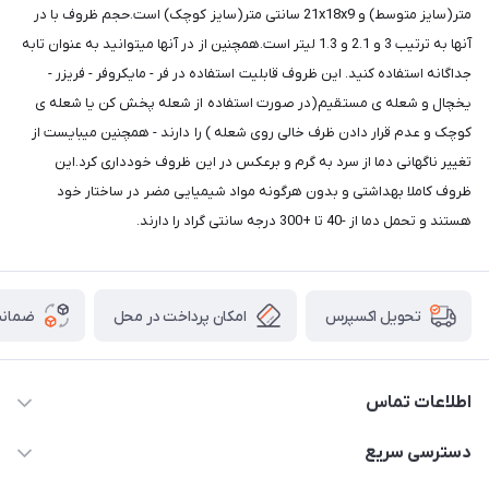
متر(سایز متوسط) و 21x18x9 سانتی متر(سایز کوچک) است.حجم ظروف با در
آنها به ترتیب 3 و 2.1 و 1.3 لیتر است.همچنین از در آنها میتوانید به عنوان تابه
جداگانه استفاده کنید. این ظروف قابلیت استفاده در فر - مایکروفر - فریزر -
یخچال و شعله ی مستقیم(در صورت استفاده از شعله پخش کن یا شعله ی
کوچک و عدم قرار دادن ظرف خالی روی شعله ) را دارند - همچنین میبایست از
تغییر ناگهانی دما از سرد به گرم و برعکس در این ظروف خودداری کرد.این
ظروف کاملا بهداشتی و بدون هرگونه مواد شیمیایی مضر در ساختار خود
هستند و تحمل دما از -40 تا +300 درجه سانتی گراد را دارند.
امکان پرداخت در محل
ضمانت
تحویل اکسپرس
اطلاعات تماس
09165044753
دسترسی سریع
f.davoodi98@yahoo.com