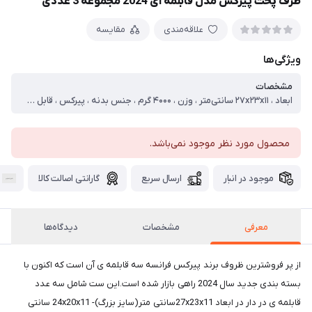
ظرف پخت پیرکس مدل قابلمه ای 2024 مجموعه 3 عددی
علاقه‌مندی
مقایسه
ویژگی‌ها
مشخصات
ابعاد ، ۲۷x۲۳x۱۱ سانتی‌متر ، وزن ، ۴۰۰۰ گرم ، جنس بدنه ، پیرکس ، قابل شست‌و‌شو ، با ماشین ظرف‌شویی ، کشور مبدا ، فرانسه ، سایر توضیحات ، به یاد داشته باشید در ظروف پیرکس به خاطر پروسه خاص تولید وجود حباب های ریز و دیده شدن خطوط قالب گیری محصول روی ظروف امری عادی است و به هیچ عنوان نشانه ی کیفیت پایین ظروف نیست
محصول مورد نظر موجود نمی‌باشد.
موجود در انبار
ارسال سریع
گارانتی اصالت کالا
معرفی
مشخصات
دیدگاه‌ها
از پر فروشترین ظروف برند پیرکس فرانسه سه قابلمه ی آن است که اکنون با
بسته بندی جدید سال 2024 راهی بازار شده است.این ست شامل سه عدد
قابلمه ی در دار در ابعاد 27x23x11سانتی متر(سایز بزرگ)- 24x20x11 سانتی