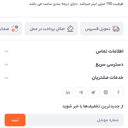
ظرفیت 750 میلی لیتر میباشد. دارای درجه بندی ساعت می باشد.
امکان پرداخت در محل
ضمانت
تحویل اکسپرس
اطلاعات تماس
09165044753
دسترسی سریع
f.davoodi98@yahoo.com
حساب کاربری
خدمات مشتریان
امیدیه - پردیس - کوچه سوم
مجله فروشگاه
قوانین و مقررات
لیست محصولات
حریم خصوصی
درباره ما
از جدید‌ترین تخفیف‌ها با‌ خبر شوید
راهنما
تماس با ما
ثبت