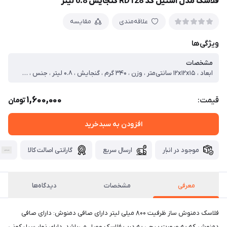
فلاسک مدل استیل کد RD128 گنجایش 0.8 لیتر
علاقه‌مندی
مقایسه
ویژگی‌ها
مشخصات
ابعاد ، ۱۲x۱۲x۱۵ سانتی‌متر ، وزن ، ۳۴۰ گرم ، گنجایش ، ۰.۸ لیتر ، جنس ، جنس: بدنه و داخل فلاسک از جنس استیل ، نوع سری ، پیچی ، شامل ، دستگیره ، نحوه خروج نوشیدنی ، فشاری ، نوع دهانه ، نی‌دار ، نوع عایق حرارتی ، دیواره گازی ، کشور مبدا برند ، چین
1,600,000
قیمت:
تومان
افزودن به سبدخرید
موجود در انبار
ارسال سریع
گارانتی اصالت کالا
معرفی
مشخصات
دیدگاه‌ها
فلاسک دمنوش ساز ظرفیت ۸۰۰ میلی لیتر دارای صافی دمنوش: دارای صافی
دمنوش که به صورت پیچی به درب فلاسک وصل می‌باشد. دارای نوار سیلیکونی