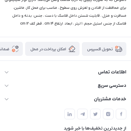
برای محافظت از افتادن و لغزش روی سطوح ، مناسب برای محل کار، ماشین،
مسافرت و منزل ، قابلیت شستن داخل فلاسک با دست ، جنس: بدنه و داخل
فلاسک از جنس استیل حجم: ۱ لیتر ، ابعاد: ارتفاع ۱۴ cm ، قطر کف ۱۲ cm
امکان پرداخت در محل
ضمانت
تحویل اکسپرس
اطلاعات تماس
09165044753
دسترسی سریع
f.davoodi98@yahoo.com
حساب کاربری
خدمات مشتریان
امیدیه - پردیس - کوچه سوم
مجله فروشگاه
قوانین و مقررات
لیست محصولات
حریم خصوصی
درباره ما
از جدید‌ترین تخفیف‌ها با‌ خبر شوید
راهنما