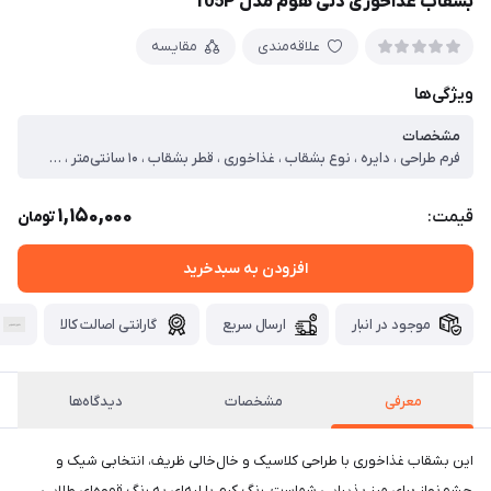
بشقاب غذاخوری دنی هوم مدل 105P
علاقه‌مندی
مقایسه
ویژگی‌ها
مشخصات
فرم طراحی ، دایره ، نوع بشقاب ، غذاخوری ، قطر بشقاب ، ۱۰ سانتی‌متر ، سطح بشقاب ، لعاب‌دار ، نوع لبه بشقاب ، صاف ، ابعاد ، ۲۷x۲۷x۲ سانتی‌متر ، وزن ، ۸۴۰ گرم ، جنس ، چینی ، تعداد تکه ، ۱ ، قابلیت شست‌وشو ، با دست ، با ماشین ظرف‌شویی
1,150,000
قیمت:
تومان
افزودن به سبدخرید
موجود در انبار
ارسال سریع
گارانتی اصالت کالا
معرفی
مشخصات
دیدگاه‌ها
این بشقاب غذاخوری با طراحی کلاسیک و خال‌خالی ظریف، انتخابی شیک و
چشم‌نواز برای میز پذیرایی شماست. رنگ کرم با لبه‌ای به رنگ قهوه‌ای طلایی