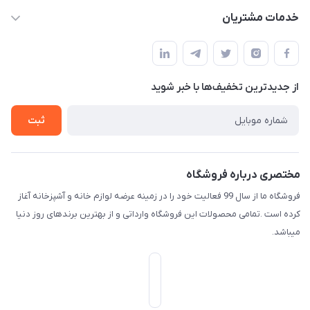
f.davoodi98@yahoo.com
حساب کاربری
خدمات مشتریان
امیدیه - پردیس - کوچه سوم
مجله فروشگاه
قوانین و مقررات
لیست محصولات
حریم خصوصی
درباره ما
از جدید‌ترین تخفیف‌ها با‌ خبر شوید
راهنما
تماس با ما
ثبت
مختصری درباره فروشگاه
فروشگاه ما از سال 99 فعالیت خود را در زمینه عرضه لوازم خانه و آشپزخانه آغاز
کرده است .تمامی محصولات این فروشگاه وارداتی و از بهترین برندهای روز دنیا
میباشد.