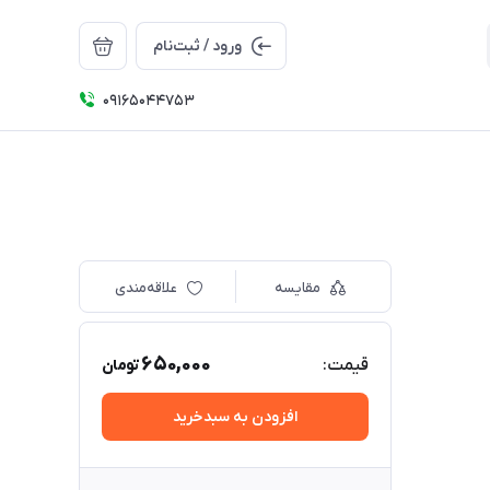
ورود / ثبت‌نام
09165044753
مقایسه
علاقه‌مندی
650,000
قیمت:
تومان
افزودن به سبدخرید