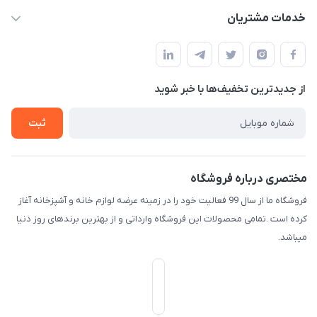
f.davoodi98@yahoo.com
حساب کاربری
خدمات مشتریان
امیدیه - پردیس - کوچه سوم
مجله فروشگاه
قوانین و مقررات
لیست محصولات
حریم خصوصی
درباره ما
از جدید‌ترین تخفیف‌ها با‌ خبر شوید
راهنما
تماس با ما
ثبت
مختصری درباره فروشگاه
فروشگاه ما از سال 99 فعالیت خود را در زمینه عرضه لوازم خانه و آشپزخانه آغاز
کرده است .تمامی محصولات این فروشگاه وارداتی و از بهترین برندهای روز دنیا
میباشد.