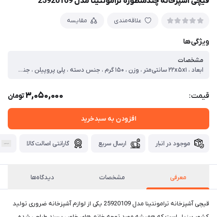
قیچی آشپزخانه چندمنظوره ترامونتینا مدل 25920109
علاقه‌مندی
مقایسه
ویژگی‌ها
مشخصات
ابعاد ، ۲۲x۵x۱ سانتی‌متر ، وزن ، ۱۵۰ گرم ، جنس دسته ، پلی پروپیلن ، جنس تیغه ، استیل ، امکانات قیچی آشپزخانه ، بطری بازکن
3,050,000
قیمت:
تومان
افزودن به سبدخرید
موجود در انبار
ارسال سریع
گارانتی اصالت کالا
معرفی
مشخصات
دیدگاه‌ها
قیچی آشپزخانه ترامونتینا مدل 25920109 یکی از لوازم آشپزخانه ضروری تولید
کشور برزیل است که همیشه مورد توجه خانم های خاص پسند طراحی شده