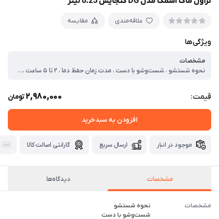
تراول ماگ اسمگ مدل DG گنجایش 0.25 لیتر
علاقه‌مندی
مقایسه
ویژگی‌ها
مشخصات
نحوه شستشو ، شست‌وشو با دست ، مدت زمان حفظ دما ، ۲ تا ۵ ساعت ، جنس لایه داخلی ، استیل ، وزن ، ۲۱۶ گرم ، ویژگی‌های مقاومتی ، ضد زنگ ، قابلیت‌های سرمایشی و گرمایشی ، قابلیت حفظ دما ، نوع عایق حرارتی ، دوجداره هوا ، جنس ، استیل، پلاستیک ، گنجایش ، ۰.۲۵ لیتر ، نحوه خروج نوشیدنی ، ضامنی ، بستن
2,980,000
قیمت:
تومان
افزودن به سبدخرید
موجود در انبار
ارسال سریع
گارانتی اصالت کالا
مشخصات
دیدگاه‌ها
مشخصات
نحوه شستشو
شست‌وشو با دست