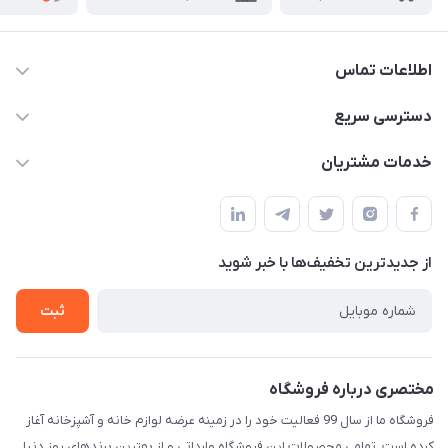
اطلاعات تماس
09165044753
دسترسی سریع
f.davoodi98@yahoo.com
حساب کاربری
خدمات مشتریان
امیدیه - پردیس - کوچه سوم
مجله فروشگاه
قوانین و مقررات
لیست محصولات
حریم خصوصی
درباره ما
از جدید‌ترین تخفیف‌ها با‌ خبر شوید
راهنما
تماس با ما
ثبت
مختصری درباره فروشگاه
فروشگاه ما از سال 99 فعالیت خود را در زمینه عرضه لوازم خانه و آشپزخانه آغاز
کرده است .تمامی محصولات این فروشگاه وارداتی و از بهترین برندهای روز دنیا