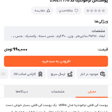
پوست‌کن ترامونتینا کد 25627/170
علاقه‌مندی
مقایسه
ویژگی‌ها
مشخصات
ابعاد ، ۱۹x۲x۱ سانتی‌متر ، وزن ، ۴۰ گرم ، جنس دسته ، پلاستیک ، جنس بدنه ، استیل ضدزنگ ، کشور مبدا ، برزیل
990,000
قیمت:
تومان
افزودن به سبدخرید
موجود در انبار
ارسال سریع
گارانتی اصالت کالا
معرفی
مشخصات
دیدگاه‌ها
پوست کن قلمی ترامونتینا مدل utilita یک پوست کن قلمی بسیار خوش دست
با دسته پلی پروپلین با بهترین استاندارد جهانی است، تیغه این محصول از