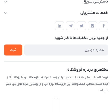
09165044753
دسترسی سریع
f.davoodi98@yahoo.com
حساب کاربری
خدمات مشتریان
امیدیه - پردیس - کوچه سوم
مجله فروشگاه
قوانین و مقررات
لیست محصولات
حریم خصوصی
درباره ما
از جدید‌ترین تخفیف‌ها با‌ خبر شوید
راهنما
تماس با ما
ثبت
مختصری درباره فروشگاه
فروشگاه ما از سال 99 فعالیت خود را در زمینه عرضه لوازم خانه و آشپزخانه آغاز
کرده است .تمامی محصولات این فروشگاه وارداتی و از بهترین برندهای روز دنیا
میباشد.