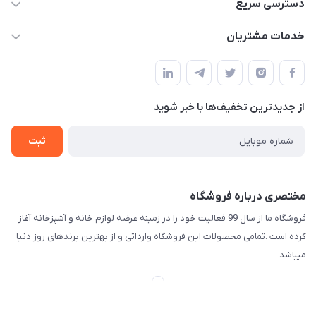
09165044753
دسترسی سریع
f.davoodi98@yahoo.com
حساب کاربری
خدمات مشتریان
امیدیه - پردیس - کوچه سوم
مجله فروشگاه
قوانین و مقررات
لیست محصولات
حریم خصوصی
درباره ما
از جدید‌ترین تخفیف‌ها با‌ خبر شوید
راهنما
تماس با ما
ثبت
مختصری درباره فروشگاه
فروشگاه ما از سال 99 فعالیت خود را در زمینه عرضه لوازم خانه و آشپزخانه آغاز
کرده است .تمامی محصولات این فروشگاه وارداتی و از بهترین برندهای روز دنیا
میباشد.