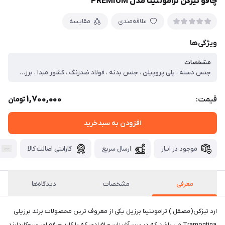
چاقو تیزکن ترامونتینا مدل PREMIUM
علاقه‌مندی
مقایسه
ویژگی‌ها
مشخصات
جنس دسته ، پلی پروپیلن ، جنس بدنه ، فولاد ضدزنگ ، کشور مبدا ، برزیل
1,700,000
قیمت:
تومان
افزودن به سبدخرید
موجود در انبار
ارسال سریع
گارانتی اصالت کالا
معرفی
مشخصات
دیدگاه‌ها
ارد تیزکن(مصقل ) ترامونتینا برزیل یکی از معروف ترین محصولات برند برزیلی
Tramontina می باشد که در بین آشپزان و افرادی که با کارد حرفه ای سروکاردارند