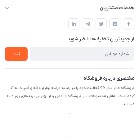
f.davoodi98@yahoo.com
حساب کاربری
خدمات مشتریان
امیدیه - پردیس - کوچه سوم
مجله فروشگاه
قوانین و مقررات
لیست محصولات
حریم خصوصی
درباره ما
از جدید‌ترین تخفیف‌ها با‌ خبر شوید
راهنما
تماس با ما
ثبت
مختصری درباره فروشگاه
فروشگاه ما از سال 99 فعالیت خود را در زمینه عرضه لوازم خانه و آشپزخانه آغاز
کرده است .تمامی محصولات این فروشگاه وارداتی و از بهترین برندهای روز دنیا
میباشد.