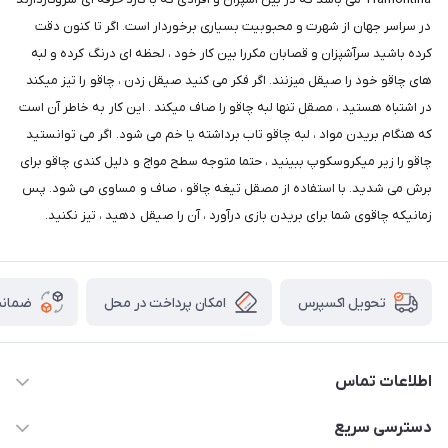
در سراسر جهان از شهرت و محبوبیت بسیاری برخوردار است. اگر تا کنون دقت
کرده باشید سرآشپزان و قصابان مکررا بین کار خود ، لحظه ای درنگ کرده و لبه
های چاقو خود را صیقل میزنند. اگر فکر می کنید صیقل زدن ، چاقو را تیز میکند
در اشتباه هستید ، مصقل تنها لبه چاقو را صاف میکند . این کار به خاطر آن است
که هنگام بریدن مواد ، لبه چاقو تاب برداشته یا خم می شود. اگر می توانستید
چاقو را زیر میکروسکوپ ببینید ، حتما متوجه سطح مواج و دلیل کندی چاقو برای
برش می شدید. با استفاده از مصقل تیغه چاقو ، صاف و مساوی می شود. پس
زمانیکه چاقوی شما برای بریدن بازی درآورد ، آن را صیقل دهید ، تیز نکنید.
امکان پرداخت در محل
ضمانت
تحویل اکسپرس
اطلاعات تماس
09165044753
دسترسی سریع