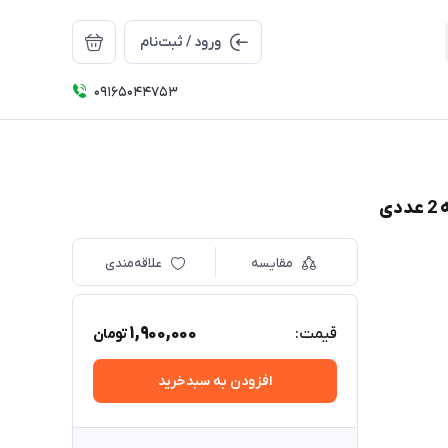
ورود / ثبت‌نام
09165044753
مقایسه
علاقه‌مندی
1,900,000
قیمت:
تومان
افزودن به سبدخرید