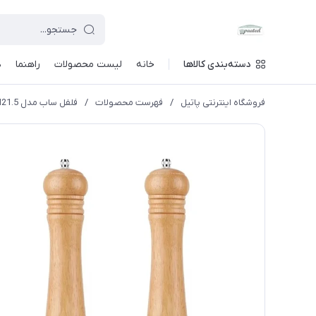
دسته‌بندی کالاها
خانه
لیست محصولات
راهنما
د
فروشگاه اینترنتی پاتیل
/
فهرست محصولات
/
فلفل ساب مدل H21.5 کد DGQ50404021 مجموعه 2 عددی