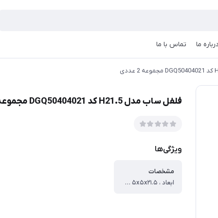
رباره ما
تماس با ما
فلفل ساب مدل H21.5 کد DGQ50404021 مجموعه 2 عددی
ویژگی‌ها
مشخصات
ابعاد ، ۵x۵x۲۱.۵ سانتی‌متر ، وزن ، ۳۵۶ گرم ، جنس ، بامبو