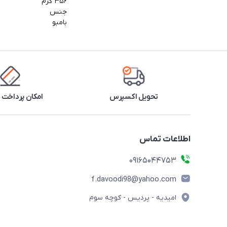
۳۵۶ گرم
جنس
بامبو
تحویل اکسپرس
امکان پرداخت 
اطلاعات تماس
09165044753
f.davoodi98@yahoo.com
امیدیه - پردیس - کوچه سوم