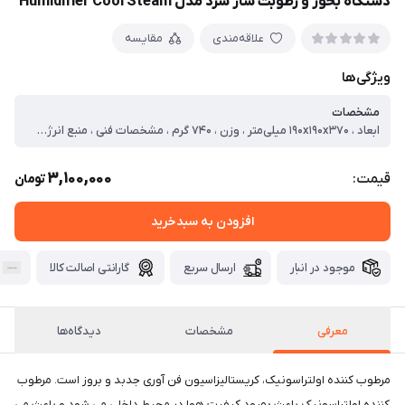
دستگاه بخور و رطوبت ساز سرد مدل Humidifier Cool Steam
علاقه‌مندی
مقایسه
ویژگی‌ها
مشخصات
ابعاد ، ۱۹۰x۱۹۰x۳۷۰ میلی‌متر ، وزن ، ۷۴۰ گرم ، مشخصات فنی ، منبع انرژی ، برق خانگی ، قابلیت‌ها ، قابلیت تنظیم سرعت ، نوع مخزن ، مخزن آب ، ظرفیت مخزن آب ، ۲.۴ لیتر
3,100,000
قیمت:
تومان
افزودن به سبدخرید
موجود در انبار
ارسال سریع
گارانتی اصالت کالا
معرفی
مشخصات
دیدگاه‌ها
مرطوب کننده اولتراسونیک، کریستالیزاسیون فن آوری جدبد و بروز است. مرطوب
کننده اولتراسونیک باعث بهبود کیفیت هوا در محیط داخلی می شود و باعث می