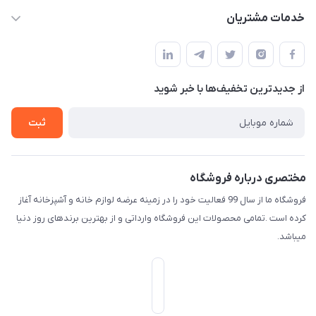
f.davoodi98@yahoo.com
حساب کاربری
خدمات مشتریان
امیدیه - پردیس - کوچه سوم
مجله فروشگاه
قوانین و مقررات
لیست محصولات
حریم خصوصی
درباره ما
از جدید‌ترین تخفیف‌ها با‌ خبر شوید
راهنما
تماس با ما
ثبت
مختصری درباره فروشگاه
فروشگاه ما از سال 99 فعالیت خود را در زمینه عرضه لوازم خانه و آشپزخانه آغاز
کرده است .تمامی محصولات این فروشگاه وارداتی و از بهترین برندهای روز دنیا
میباشد.