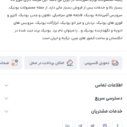
بسیار بالا و خدمات پس از فروش بسیار عالی دارد. از جمله محصولات یونیک،
سرویس آشپزخانه یونیک، قابلمه های سرامیکی، تفلون و چدن یونیک، کتری و
قوری های یونیک، نردبان و میز اتو یونیک، ابزارآلات یونیک، سرویس های
ادویه و نگهدارنده یونیک و... را میتوان نام برد. یونیک برند ثبت شده در
انگلستان و ساخت کشور های چین، ترکیه و ایران است.
امکان پرداخت در محل
ضمانت
تحویل اکسپرس
اطلاعات تماس
09165044753
دسترسی سریع
f.davoodi98@yahoo.com
حساب کاربری
خدمات مشتریان
امیدیه - پردیس - کوچه سوم
مجله فروشگاه
قوانین و مقررات