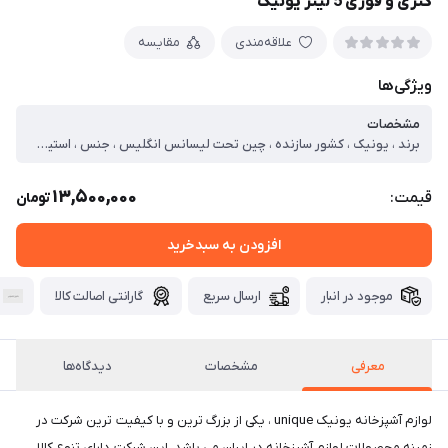
کتری و قوری 5 لیتر یونیک
علاقه‌مندی
مقایسه
ویژگی‌ها
مشخصات
برند ، یونیک ، کشور سازنده ، چین تحت لیسانس انگلیس ، جنس ، استیل ضد زنگ , ، چینی ، جنس دسته ، پلاستیک ، قابلیت شستشو ، دستی , ، ماشین ظرفشویی ، رنگ ، استیل ، گنجایش ، 5 لیتر ، سایر مشخصات ، پرداخت براق سطوح خارجی ، پوشش کپسولی سه جداره کف جهت پخش یکنواخت حرارت
13,500,000
قیمت:
تومان
افزودن به سبدخرید
موجود در انبار
ارسال سریع
گارانتی اصالت کالا
معرفی
مشخصات
دیدگاه‌ها
لوازم آشپزخانه یونیک unique ، یکی از بزرگ ترین و با کیفیت ترین شرکت در
زمینه محصولات لوازم آشپزخانه در ایران می باشد. این شرکت دارای تنوع کالا