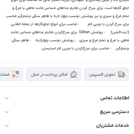
اجاق گازها است، برای سرخ کردن ملایم غذاهای حساس مانند ماهی یا مرغ و
تخم مرغ و سبزی و نیز پوشش نچسب چهار لایه با ظاهر سنگی چشم‌گیر مناسب
برای سرخ کردن با چربی کم - مناسب برای انواع اجاق‌گازها، از جمله القایی
(اینداکشن) - پوشش Silitan: برای سرخ‌کردن ملایم غذاهای حساس مانند
ماهی یا مرغ و تخم مرغ و سبزی - پوشش نچسب چهارلایه - ظاهر سنگی
چشم‌گیر - مناسب برای سرخ‌کردن با چربی کم استبستن
امکان پرداخت در محل
ضمانت
تحویل اکسپرس
اطلاعات تماس
09165044753
دسترسی سریع
f.davoodi98@yahoo.com
حساب کاربری
خدمات مشتریان
امیدیه - پردیس - کوچه سوم
مجله فروشگاه