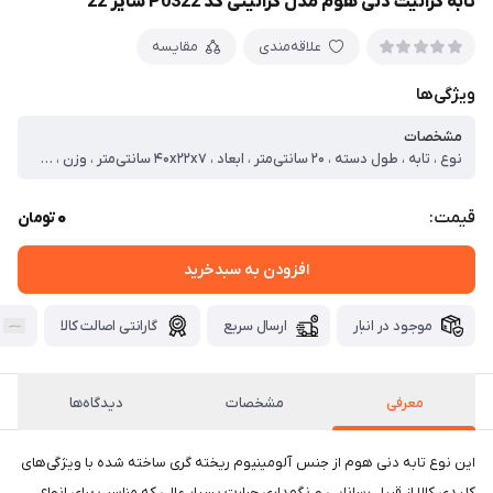
تابه گرانیت دنی هوم مدل گرانیتی کد P0322 سایز 22
علاقه‌مندی
مقایسه
ویژگی‌ها
مشخصات
نوع ، تابه ، طول دسته ، ۲۰ سانتی‌متر ، ابعاد ، ۴۰x۲۲x۷ سانتی‌متر ، وزن ، ۶۸۲ گرم ، سایز ، ۲۲ ، جنس بدنه ، آلومینیوم ، جنس روکش داخلی ، گرانیت ، جنس دسته ، آلومینیوم ، تعداد دسته ، یک عدد ، سازگار با ، یخچال ، اجاق گاز ، آتش ، وارمر ، اجاق برقی ، قابل شست‌و‌شو ، با دست ، کشور مبدا ، چین
0
قیمت:
تومان
افزودن به سبدخرید
موجود در انبار
ارسال سریع
گارانتی اصالت کالا
معرفی
مشخصات
دیدگاه‌ها
این نوع تابه دنی هوم از جنس آلومینیوم ریخته‌ گری‌ ساخته شده با ویژگی‌های
کلیدی کالا از قبیل رسانایی و نگهداری حرارت بسیار عالی که مناسب برای انواع