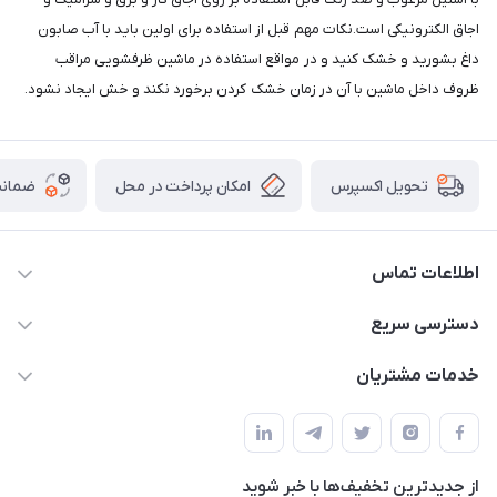
اجاق الکترونیکی است.نکات مهم قبل از استفاده برای اولین باید با آب صابون
داغ بشورید و خشک کنید و در مواقع استفاده در ماشین ظرفشویی مراقب
ظروف داخل ماشین با آن در زمان خشک کردن برخورد نکند و خش ایجاد نشود.
امکان پرداخت در محل
ضمانت
تحویل اکسپرس
اطلاعات تماس
09165044753
دسترسی سریع
f.davoodi98@yahoo.com
حساب کاربری
خدمات مشتریان
امیدیه - پردیس - کوچه سوم
مجله فروشگاه
قوانین و مقررات
لیست محصولات
حریم خصوصی
درباره ما
از جدید‌ترین تخفیف‌ها با‌ خبر شوید
راهنما