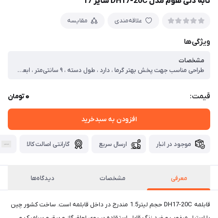
تابه دنی هوم مدل DH17-20C سایز 17
علاقه‌مندی
مقایسه
ویژگی‌ها
مشخصات
طراحی مناسب جهت پخش بهتر گرما ، دارد ، طول دسته ، ۹ سانتی‌متر ، ابعاد ، ۳۱x۲۲x۷ سانتی‌متر ، وزن ، ۱۱۹۱ گرم ، سایز ، ۱۷ ، گنجایش ، ۱.۶ لیتر ، ویژگی‌های خاص ، در با سوپاپ تخلیه بخار ، جنس بدنه ، استیل ، جنس روکش داخلی ، استیل ، جنس دسته ، استیل ، سیلیکون ، جنس در ، شیشه ، استیل ، تعداد دسته ، دو عدد ، سازگار با ، فر ، مایکروویو ، یخچال ، اجاق گاز ، آتش ، وارمر ، سایر توضیحات ، لازم به ذکر است چون پک کارتون مادر ۱۸ عددی است این قابلمه بدون جعبه با شیرینگ و نایلون محافظ تقدیم میشود ، قابل شست‌و‌شو ، با دست ، با ماشین ظرف‌شویی
0
قیمت:
تومان
افزودن به سبدخرید
موجود در انبار
ارسال سریع
گارانتی اصالت کالا
معرفی
مشخصات
دیدگاه‌ها
قابلمه DH17-20C حجم لیتر1.5 مندرج در داخل قابلمه است. ساخت کشور چین
با استیل مرغوب و ضد زنگ قابل استقاده بر روی اجاق گاز و برق و سرامیک و