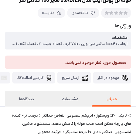
حوله تن پوش ایکیا مدل BJALVEN سایز 100 سانتی متر
علاقه‌مندی
مقایسه
ویژگی‌ها
مشخصات
ابعاد ، ۱۰۰x۴۰ سانتی‌متر ، وزن ، ۷۵۰ گرم ، تعداد جیب ، ۲ ، تعداد تکه ، ۱ تکه ، جنس ، کتان ، سایز ، متوسط ، همراه با ، جیب
محصول مورد نظر موجود نمی‌باشد.
موجود در انبار
ارسال سریع
گارانتی اصالت کالا
معرفی
مشخصات
دیدگاه‌ها
۸۰٪ پنبه، ۲۰٪ ویسکوز / ابریشم مصنوعی انقباض حداکثر ۶ درصد. نرم کننده
های پارچه ممکن است جذب حوله را کاهش دهند. شستشو با ماشین
لباسشویی، حداکثر دمای ۶۰ درجه سانتیگراد، فرآیند معمولی.