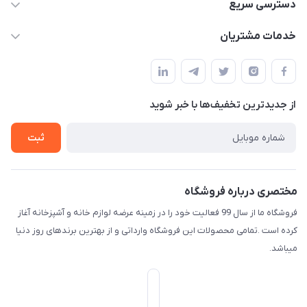
09165044753
دسترسی سریع
f.davoodi98@yahoo.com
حساب کاربری
خدمات مشتریان
امیدیه - پردیس - کوچه سوم
مجله فروشگاه
قوانین و مقررات
لیست محصولات
حریم خصوصی
درباره ما
از جدید‌ترین تخفیف‌ها با‌ خبر شوید
راهنما
تماس با ما
ثبت
مختصری درباره فروشگاه
فروشگاه ما از سال 99 فعالیت خود را در زمینه عرضه لوازم خانه و آشپزخانه آغاز
کرده است .تمامی محصولات این فروشگاه وارداتی و از بهترین برندهای روز دنیا
میباشد.