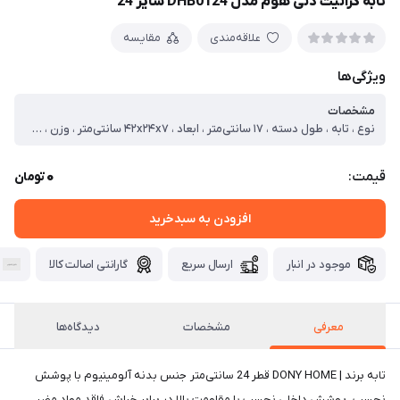
تابه گرانیت دنی هوم مدل DHB0124 سایز 24
علاقه‌مندی
مقایسه
ویژگی‌ها
مشخصات
نوع ، تابه ، طول دسته ، ۱۷ سانتی‌متر ، ابعاد ، ۴۲x۲۴x۷ سانتی‌متر ، وزن ، ۷۰۰ گرم ، سایز ، ۲۴ ، جنس بدنه ، آلومینیوم ، جنس روکش داخلی ، گرانیت ، جنس دسته ، چوب ، تعداد دسته ، یک عدد ، سازگار با ، یخچال ، اجاق گاز ، آتش ، وارمر ، اجاق برقی ، قابل شست‌و‌شو ، با دست
0
قیمت:
تومان
افزودن به سبدخرید
موجود در انبار
ارسال سریع
گارانتی اصالت کالا
معرفی
مشخصات
دیدگاه‌ها
تابه برند | DONY HOME قطر 24 سانتی‌متر جنس بدنه آلومینیوم با پوشش
نچسب پوشش داخلی نچسب با مقاومت بالا در برابر خراش فاقد مواد مضر