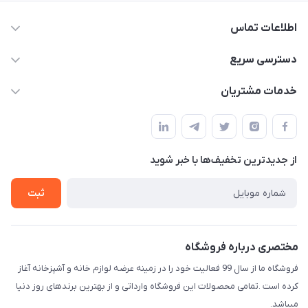
اطلاعات تماس
09165044753
دسترسی سریع
f.davoodi98@yahoo.com
حساب کاربری
خدمات مشتریان
امیدیه - پردیس - کوچه سوم
مجله فروشگاه
قوانین و مقررات
لیست محصولات
حریم خصوصی
درباره ما
از جدید‌ترین تخفیف‌ها با‌ خبر شوید
راهنما
تماس با ما
ثبت
مختصری درباره فروشگاه
فروشگاه ما از سال 99 فعالیت خود را در زمینه عرضه لوازم خانه و آشپزخانه آغاز
کرده است .تمامی محصولات این فروشگاه وارداتی و از بهترین برندهای روز دنیا
میباشد.