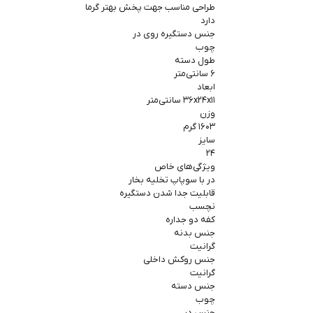
طراحی مناسب جهت پخش بهتر گرما
دارد
جنس دستگیره روی در
چوب
طول دسته
۶ سانتی‌متر
ابعاد
۳۶x۲۴x۱۱ سانتی‌متر
وزن
۱۶۰۳ گرم
سایز
۲۴
ویژگی‌های خاص
در با سوپاپ تخلیه بخار
قابلیت جدا شدن دستگیره
نچسب
کفه دو جداره
جنس بدنه
گرانیت
جنس روکش داخلی
گرانیت
جنس دسته
چوب
جنس در