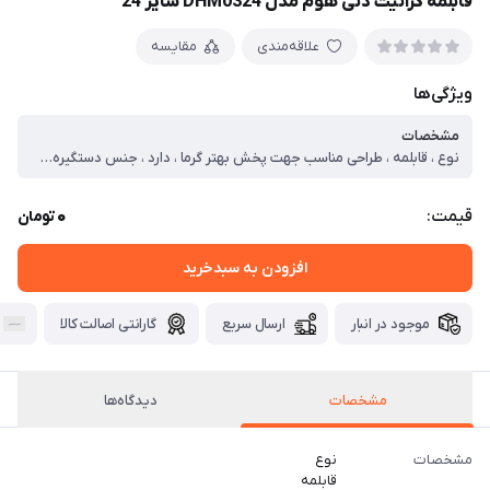
قابلمه گرانیت دنی هوم مدل DHM0324 سایز 24
علاقه‌مندی
مقایسه
ویژگی‌ها
مشخصات
نوع ، قابلمه ، طراحی مناسب جهت پخش بهتر گرما ، دارد ، جنس دستگیره روی در ، چوب ، طول دسته ، ۶ سانتی‌متر ، ابعاد ، ۳۶x۲۴x۱۱ سانتی‌متر ، وزن ، ۱۶۰۳ گرم ، سایز ، ۲۴ ، ویژگی‌های خاص ، در با سوپاپ تخلیه بخار ، قابلیت جدا شدن دستگیره ، نچسب ، کفه دو جداره ، جنس بدنه ، گرانیت ، جنس روکش داخلی ، گرانیت ، جنس دسته ، چوب ، جنس در ، شیشه ، سیلیکون ، تعداد دسته ، دو عدد ، سازگار با ، مایکروویو ، اجاق گاز ، آتش ، وارمر ، اجاق برقی ، ماشین ظرفشویی ، یخچال ، قابل شست‌و‌شو ، با دست ، با ماشین ظرف‌شویی ، کشور مبدا ، چین
0
قیمت:
تومان
افزودن به سبدخرید
موجود در انبار
ارسال سریع
گارانتی اصالت کالا
مشخصات
دیدگاه‌ها
مشخصات
نوع
قابلمه