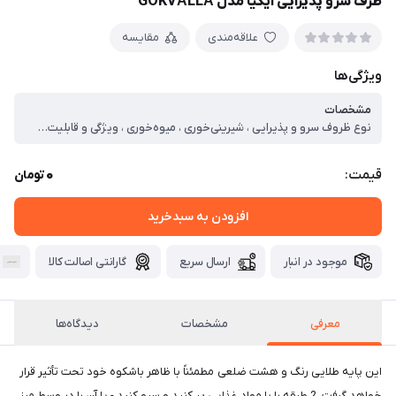
ظرف سرو پذیرایی ایکیا مدل GOKVÄLLÅ
علاقه‌مندی
مقایسه
ویژگی‌ها
مشخصات
نوع ظروف سرو و پذیرایی ، شیرینی‌خوری ، میوه‌خوری ، ویژگی و قابلیت‌ها ، طراحی و ساختار ظاهری ، تعداد طبقه ، دو ، جنس ، آلومینیوم
0
قیمت:
تومان
افزودن به سبدخرید
موجود در انبار
ارسال سریع
گارانتی اصالت کالا
معرفی
مشخصات
دیدگاه‌ها
این پایه طلایی رنگ و هشت ضلعی مطمئناً با ظاهر باشکوه خود تحت تأثیر قرار
خواهد گرفت. 2 طبقه را با مواد غذایی پر کنید و سرو کنید - یا آن را در وسط میز