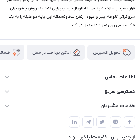
قرار دهید و اجازه دهید مهمانانتان از خود پذیرایی کنند.یک روش جشن برای
سرو کراکر، کلوچه، پنیر و میوه. ارتفاع سخاوتمندانه این پایه دو طبقه را به یک
مرکز طبیعی روی میز شما تبدیل می کند.
امکان پرداخت در محل
ضمانت
تحویل اکسپرس
اطلاعات تماس
09165044753
دسترسی سریع
f.davoodi98@yahoo.com
حساب کاربری
خدمات مشتریان
امیدیه - پردیس - کوچه سوم
مجله فروشگاه
قوانین و مقررات
لیست محصولات
حریم خصوصی
درباره ما
از جدید‌ترین تخفیف‌ها با‌ خبر شوید
راهنما