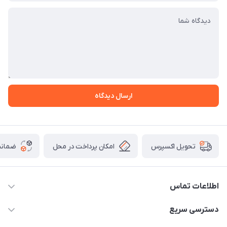
ارسال دیدگاه
امکان پرداخت در محل
ضمانت
تحویل اکسپرس
اطلاعات تماس
09165044753
دسترسی سریع
f.davoodi98@yahoo.com