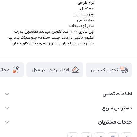
فرم طراحی
مستطیل
ویژگی پادری
ضد لغزش
سایر توضیحات
این پادری ۱۰۰% ضد لغزش میباشد همچنین قدرت
ابگیری بالایی دارد لذا جهت استفاده جلو سینک یا درب
حمام یا در مواقع بارانی جلو ورودی بسیار کاربرد دارد
امکان پرداخت در محل
ضمانت
تحویل اکسپرس
اطلاعات تماس
09165044753
دسترسی سریع
f.davoodi98@yahoo.com
حساب کاربری
خدمات مشتریان
امیدیه - پردیس - کوچه سوم
مجله فروشگاه
قوانین و مقررات