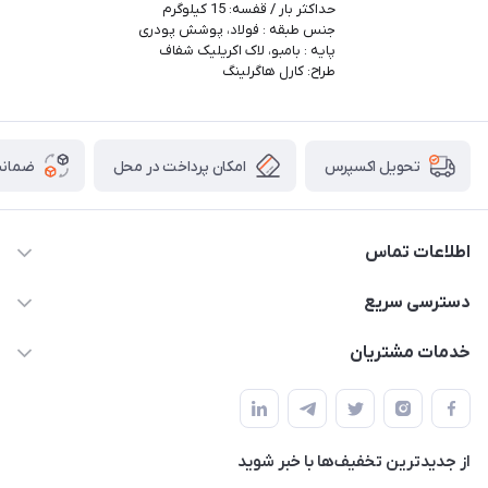
حداکثر بار / قفسه: 15 کیلوگرم
جنس طبقه : فولاد، پوشش پودری
پایه : بامبو، لاک اکریلیک شفاف
طراح: کارل هاگرلینگ
امکان پرداخت در محل
ضمانت
تحویل اکسپرس
اطلاعات تماس
09165044753
دسترسی سریع
f.davoodi98@yahoo.com
حساب کاربری
خدمات مشتریان
امیدیه - پردیس - کوچه سوم
مجله فروشگاه
قوانین و مقررات
لیست محصولات
حریم خصوصی
درباره ما
از جدید‌ترین تخفیف‌ها با‌ خبر شوید
راهنما