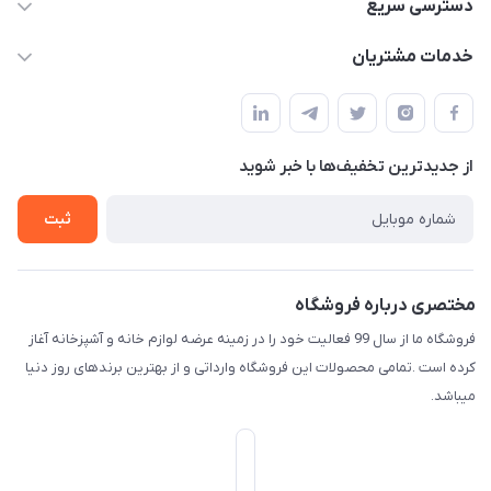
09165044753
دسترسی سریع
f.davoodi98@yahoo.com
حساب کاربری
خدمات مشتریان
امیدیه - پردیس - کوچه سوم
مجله فروشگاه
قوانین و مقررات
لیست محصولات
حریم خصوصی
درباره ما
از جدید‌ترین تخفیف‌ها با‌ خبر شوید
راهنما
تماس با ما
ثبت
مختصری درباره فروشگاه
فروشگاه ما از سال 99 فعالیت خود را در زمینه عرضه لوازم خانه و آشپزخانه آغاز
کرده است .تمامی محصولات این فروشگاه وارداتی و از بهترین برندهای روز دنیا
میباشد.