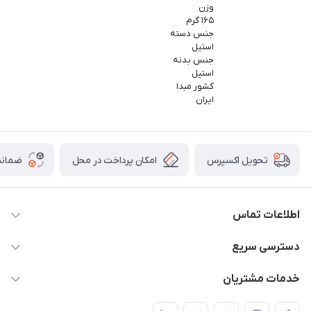
وزن
۱۶۵ گرم
جنس دسته
استیل
جنس بدنه
استیل
کشور مبدا
ایران
امکان پرداخت در محل
ضمانت
تحویل اکسپرس
اطلاعات تماس
09165044753
دسترسی سریع
f.davoodi98@yahoo.com
حساب کاربری
خدمات مشتریان
امیدیه - پردیس - کوچه سوم
مجله فروشگاه
قوانین و مقررات