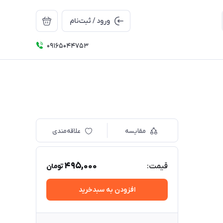
ورود / ثبت‌نام
09165044753
مقایسه
علاقه‌مندی
495,000
قیمت:
تومان
افزودن به سبدخرید