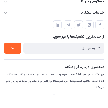
09165044753
دسترسی سریع
f.davoodi98@yahoo.com
حساب کاربری
خدمات مشتریان
امیدیه - پردیس - کوچه سوم
مجله فروشگاه
قوانین و مقررات
لیست محصولات
حریم خصوصی
درباره ما
از جدید‌ترین تخفیف‌ها با‌ خبر شوید
راهنما
تماس با ما
ثبت
مختصری درباره فروشگاه
فروشگاه ما از سال 99 فعالیت خود را در زمینه عرضه لوازم خانه و آشپزخانه آغاز
کرده است .تمامی محصولات این فروشگاه وارداتی و از بهترین برندهای روز دنیا
میباشد.