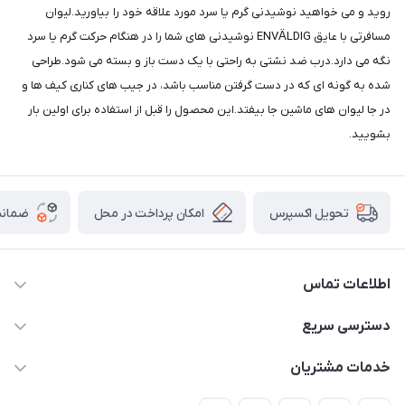
روید و می خواهید نوشیدنی گرم یا سرد مورد علاقه خود را بیاورید.لیوان
مسافرتی با عایق ENVÄLDIG نوشیدنی های شما را در هنگام حرکت گرم یا سرد
نگه می دارد.درب ضد نشتی به راحتی با یک دست باز و بسته می شود.طراحی
شده به گونه ای که در دست گرفتن مناسب باشد، در جیب های کناری کیف ها و
در جا لیوان های ماشین جا بیفتد.این محصول را قبل از استفاده برای اولین بار
بشویید.
امکان پرداخت در محل
ضمانت
تحویل اکسپرس
اطلاعات تماس
09165044753
دسترسی سریع
f.davoodi98@yahoo.com
حساب کاربری
خدمات مشتریان
امیدیه - پردیس - کوچه سوم
مجله فروشگاه
قوانین و مقررات