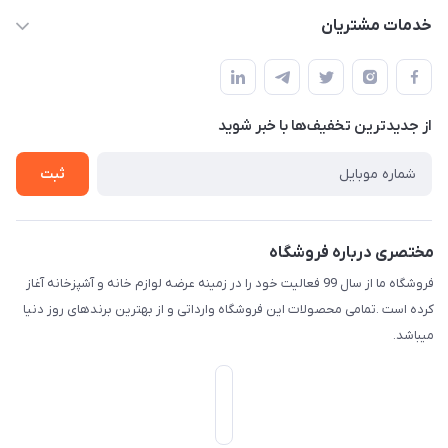
f.davoodi98@yahoo.com
حساب کاربری
خدمات مشتریان
امیدیه - پردیس - کوچه سوم
مجله فروشگاه
قوانین و مقررات
لیست محصولات
حریم خصوصی
درباره ما
از جدید‌ترین تخفیف‌ها با‌ خبر شوید
راهنما
تماس با ما
ثبت
مختصری درباره فروشگاه
فروشگاه ما از سال 99 فعالیت خود را در زمینه عرضه لوازم خانه و آشپزخانه آغاز
کرده است .تمامی محصولات این فروشگاه وارداتی و از بهترین برندهای روز دنیا
میباشد.