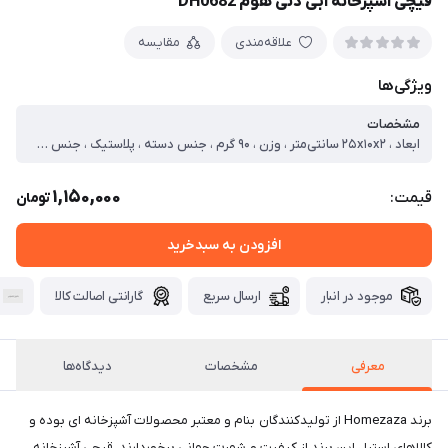
قیچی آشپزخانه آبی دنی هوم DH0682
علاقه‌مندی
مقایسه
ویژگی‌ها
مشخصات
ابعاد ، ۲۵x۱۰x۲ سانتی‌متر ، وزن ، ۹۰ گرم ، جنس دسته ، پلاستیک ، جنس تیغه ، استیل ، امکانات قیچی آشپزخانه ، بطری بازکن
1,150,000
قیمت:
تومان
افزودن به سبدخرید
موجود در انبار
ارسال سریع
گارانتی اصالت کالا
معرفی
مشخصات
دیدگاه‌ها
برند Homezaza از تولیدکنندگان بنام و معتبر محصولات آشپزخانه ای بوده و
کالاهای استیل این برند از کیفیت و شهرت جهانی برخوردارند. قیچی آشپزخانه