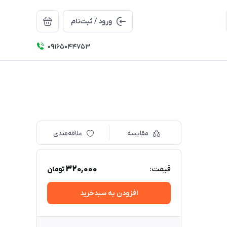
ورود / ثبت‌نام
09165044753
مقایسه
علاقه‌مندی
320,000
قیمت:
تومان
افزودن به سبدخرید