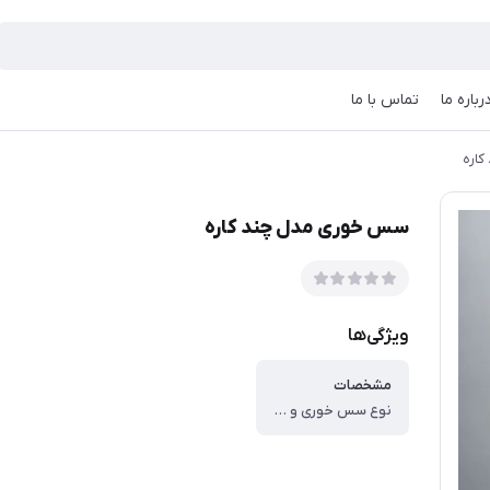
رباره ما
تماس با ما
اره
سس خوری مدل چند کاره
ویژگی‌ها
مشخصات
نوع سس خوری و آبلیمو خوری ، سس‌خوری ، ظرف روغن ، آبلیموخوری ، ابعاد ، ۱۱.۵x۸x۹ سانتی‌متر ، وزن ، ۱۲۰ گرم ، جنس بدنه ، پیرکس ، سایر توضیحات ، قطر دهانه حدود ۶/۵ سانتی متر-قطر کف حدود ۸ سانتی متر-ارتفاع حدود ۹ سانتی متر - حجم ۳۰۰ میلی لیتر