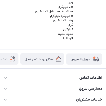
وزن
۰.۵ کیلوگرم
حداکثر ظرفیت قابل اندازه‌گیری
۵ کیلوگرم کیلوگرم
واحد اندازه‌گیری
گرم
کیلوگرم
نحوه تنظیم
اتوماتیک
امکان پرداخت در محل
ضمانت
تحویل اکسپرس
اطلاعات تماس
09165044753
دسترسی سریع
f.davoodi98@yahoo.com
حساب کاربری
خدمات مشتریان
امیدیه - پردیس - کوچه سوم
مجله فروشگاه