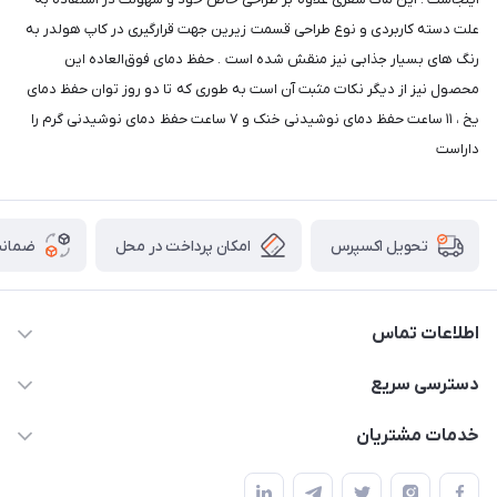
علت دسته کاربردی و نوع طراحی قسمت زیرین جهت قرارگیری در کاپ هولدر به
رنگ های بسیار جذابی نیز منقش شده است . حفظ دمای فوق‌العاده این
محصول نیز از دیگر نکات مثبت آن است به طوری که تا دو روز توان حفظ دمای
یخ ، ۱۱ ساعت حفظ دمای نوشیدنی خنک و ۷ ساعت حفظ دمای نوشیدنی گرم را
داراست
امکان پرداخت در محل
ضمانت
تحویل اکسپرس
اطلاعات تماس
09165044753
دسترسی سریع
f.davoodi98@yahoo.com
حساب کاربری
خدمات مشتریان
امیدیه - پردیس - کوچه سوم
مجله فروشگاه
قوانین و مقررات