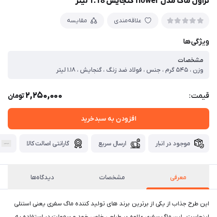
تراول ماگ مدل flower گنجایش 1.18 لیتر
علاقه‌مندی
مقایسه
ویژگی‌ها
مشخصات
وزن ، ۵۴۵ گرم ، جنس ، فولاد ضد زنگ ، گنجایش ، ۱.۱۸ لیتر
2,250,000
قیمت:
تومان
افزودن به سبدخرید
موجود در انبار
ارسال سریع
گارانتی اصالت کالا
معرفی
مشخصات
دیدگاه‌ها
این طرح جذاب از یکی از برترین برند های تولید کننده ماگ سفری یعنی استنلی
اینجاست . این ماگ سفری علاوه بر طراحی خاص خود و سهولت در استفاده به