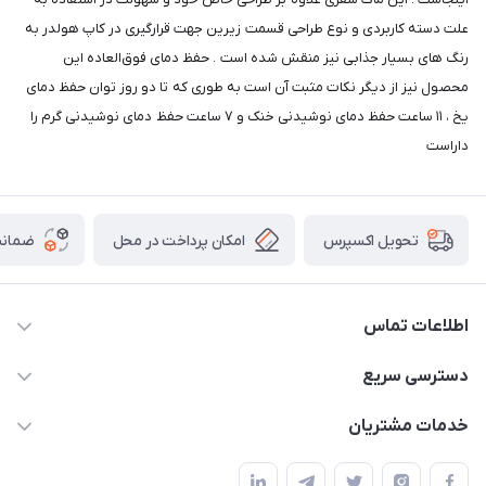
علت دسته کاربردی و نوع طراحی قسمت زیرین جهت قرارگیری در کاپ هولدر به
رنگ های بسیار جذابی نیز منقش شده است . حفظ دمای فوق‌العاده این
محصول نیز از دیگر نکات مثبت آن است به طوری که تا دو روز توان حفظ دمای
یخ ، ۱۱ ساعت حفظ دمای نوشیدنی خنک و ۷ ساعت حفظ دمای نوشیدنی گرم را
داراست
امکان پرداخت در محل
ضمانت
تحویل اکسپرس
اطلاعات تماس
09165044753
دسترسی سریع
f.davoodi98@yahoo.com
حساب کاربری
خدمات مشتریان
امیدیه - پردیس - کوچه سوم
مجله فروشگاه
قوانین و مقررات