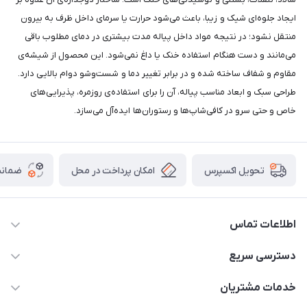
ایجاد جلوه‌ای شیک و زیبا، باعث می‌شود حرارت یا سرمای داخل ظرف به بیرون
منتقل نشود؛ در نتیجه مواد داخل پیاله مدت بیشتری در دمای مطلوب باقی
می‌مانند و دست هنگام استفاده خنک یا داغ نمی‌شود. این محصول از شیشه‌ی
مقاوم و شفاف ساخته شده و در برابر تغییر دما و شست‌وشو دوام بالایی دارد.
طراحی سبک و ابعاد مناسب پیاله، آن را برای استفاده‌ی روزمره، پذیرایی‌های
خاص و حتی سرو در کافی‌شاپ‌ها و رستوران‌ها ایده‌آل می‌سازد.
امکان پرداخت در محل
ضمانت
تحویل اکسپرس
اطلاعات تماس
09165044753
دسترسی سریع
f.davoodi98@yahoo.com
حساب کاربری
خدمات مشتریان
امیدیه - پردیس - کوچه سوم
مجله فروشگاه