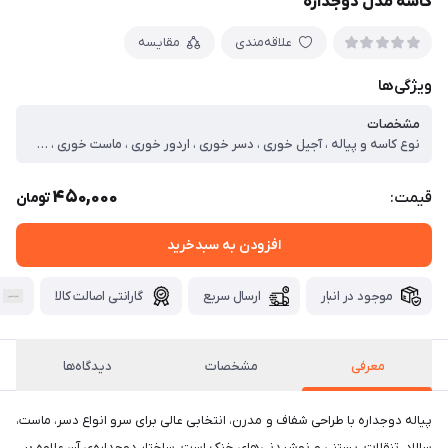
کاسه مدل دوجداره
علاقه‌مندی
مقایسه
ویژگی‌ها
مشخصات
نوع کاسه و پیاله ، آجیل خوری ، دسر خوری ، اردور خوری ، ماست خوری ، سس خوری ، فرم طراحی ، گرد ، ابعاد ، ۸x۱۰x۱۰ سانتی‌متر ، وزن ، ۱۰۰ گرم ، تعداد تکه ، ۱ ، جنس ، شیشه ، قابلیت شست‌وشو ، با ماشین ظرف‌شویی ، با دست ، سایر توضیحات ، دهانه ۸ سانتی متر
450,000
قیمت:
تومان
افزودن به سبدخرید
موجود در انبار
ارسال سریع
گارانتی اصالت کالا
معرفی
مشخصات
دیدگاه‌ها
پیاله دوجداره با طراحی شفاف و مدرن، انتخابی عالی برای سرو انواع دسر، ماست،
سالاد، تنقلات، بستنی و نوشیدنی‌های خنک است. ساختار دوجداره‌ی آن علاوه بر