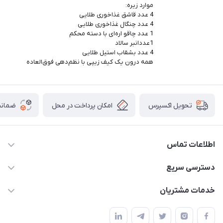
موارد زیره:
4 عدد قاشق غذاخوری طلایی
4 عدد چنگال غذاخوری طلایی
1 عدد چاقو اره‌ای با دسته محکم
1عددانبر سالاد
4 عدد بشقاب استیل طلایی
همه درون یک کیف زیپی با نظم‌دهی فوق‌العاده
امکان پرداخت در محل
ضمانت
تحویل اکسپرس
اطلاعات تماس
09165044753
دسترسی سریع
f.davoodi98@yahoo.com
حساب کاربری
خدمات مشتریان
امیدیه - پردیس - کوچه سوم
مجله فروشگاه
قوانین و مقررات
لیست محصولات