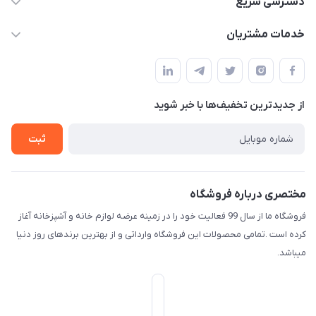
دسترسی سریع
f.davoodi98@yahoo.com
حساب کاربری
خدمات مشتریان
امیدیه - پردیس - کوچه سوم
مجله فروشگاه
قوانین و مقررات
لیست محصولات
حریم خصوصی
درباره ما
از جدید‌ترین تخفیف‌ها با‌ خبر شوید
راهنما
تماس با ما
ثبت
مختصری درباره فروشگاه
فروشگاه ما از سال 99 فعالیت خود را در زمینه عرضه لوازم خانه و آشپزخانه آغاز
کرده است .تمامی محصولات این فروشگاه وارداتی و از بهترین برندهای روز دنیا
میباشد.