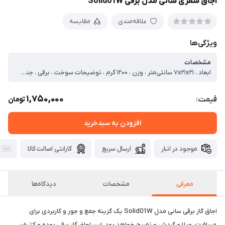
اجاق سفری سانی مدل برقی Solid01W
علاقه‌مندی
مقایسه
ویژگی‌ها
مشخصات
ابعاد ، ۷x۲۱x۲۱ سانتی‌متر ، وزن ، ۱۲۰۰ گرم ، توضیحات سوخت ، برقی ، جنس ، پلاستیک
1,750,000
قیمت:
تومان
افزودن به سبدخرید
موجود در انبار
ارسال سریع
گارانتی اصالت کالا
معرفی
مشخصات
دیدگاه‌ها
اجاق گاز برقی سانی مدل Solid01W یک گزینه جمع و جور و کاربردی برای
مسافرت، ویلا و گردش و تفریح خواهد بود. این اجاق گاز برقی بوده و کثیف