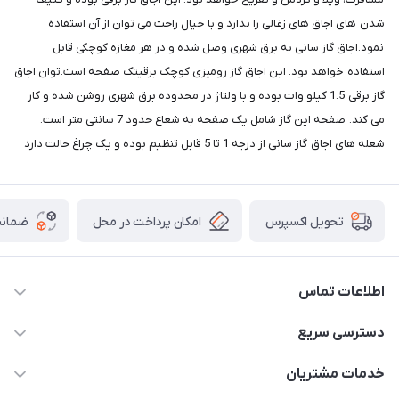
شدن های اجاق های زغالی را ندارد و با خیال راحت می توان از آن استفاده
نمود.اجاق گاز سانی به برق شهری وصل شده و در هر مغازه کوچکی قابل
استفاده خواهد بود. این اجاق گاز رومیزی کوچک برقیتک صفحه است.توان اجاق
گاز برقی 1.5 کیلو وات بوده و با ولتاژ در محدوده برق شهری روشن شده و کار
می کند. صفحه این گاز شامل یک صفحه به شعاع حدود 7 سانتی متر است.
شعله های اجاق گاز سانی از درجه 1 تا 5 قابل تنظیم بوده و یک چراغ حالت دارد
امکان پرداخت در محل
ضمانت
تحویل اکسپرس
اطلاعات تماس
09165044753
دسترسی سریع
f.davoodi98@yahoo.com
حساب کاربری
خدمات مشتریان
امیدیه - پردیس - کوچه سوم
مجله فروشگاه