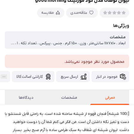
لیوان توهانا مدل گود مورنینگ good morning
علاقه‌مندی
مقایسه
ویژگی‌ها
مشخصات
ابعاد ، ۱۱x۷x۱۰ سانتی‌متر ، وزن ، ۱۵۰ گرم ، جنس ، پیرکس ، تعداد تکه ، ۱ ، سایر توضیحات ، حجم ۴۰۰ میلی
محصول مورد نظر موجود نمی‌باشد.
موجود در انبار
ارسال سریع
گارانتی اصالت کالا
معرفی
مشخصات
دیدگاه‌ها
[100٪ شیشه] فنجان قهوه از شیشه ساخته شده است، به راحتی قابل شستشو با
دست و تمیز نگه داشتن آن است. من فکر می کنم شما آن را دوست خواهید
داشت. لیوان شیشه ای شفاف به سبک طراحی ساده با آرم صبح بخیر. بسیار