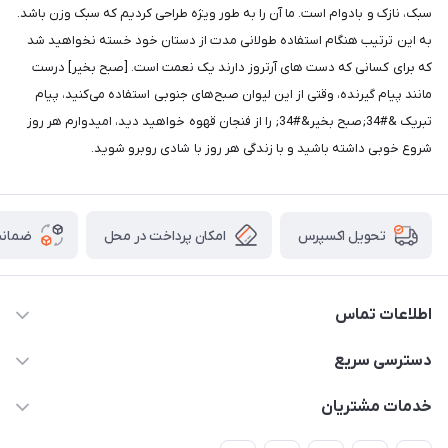
سبک، نازک و بادوام است. ما آن را به طور ویژه طراحی کردیم که سبک وزن باشد.
به این ترتیب هنگام استفاده طولانی مدت از دستان خود خسته نخواهید شد
که برای کسانی که دست های آرتروز دارند یک نعمت است. [صبح بخیر] درست
مانند پیام گیرنده، وقتی از این لیوان صبح‌های جنوبی استفاده می‌کنید، پیام
تبریک &#34;صبح بخیر&#34; را از فنجان قهوه خواهید دید، امیدوارم هر روز
شروع خوبی داشته باشید و با زندگی هر روز با شادی روبرو شوید.
امکان پرداخت در محل
ضمانت
تحویل اکسپرس
اطلاعات تماس
09165044753
دسترسی سریع
f.davoodi98@yahoo.com
حساب کاربری
خدمات مشتریان
امیدیه - پردیس - کوچه سوم
مجله فروشگاه
قوانین و مقررات