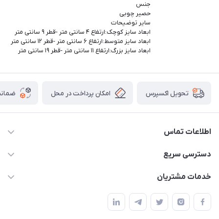
جنس
حصیر چوبی
سایر توضیحات
ابعاد سایز کوچک:ارتفاع ۴ سانتی متر -قطر ۹ سانتی متر
ابعاد سایز متوسط:ارتفاع ۶ سانتی متر -قطر ۱۲ سانتی متر
ابعاد سایز بزرگ:ارتفاع ۱۱ سانتی متر -قطر ۱۹ سانتی متر
امکان پرداخت در محل
ضمانت
تحویل اکسپرس
اطلاعات تماس
09165044753
دسترسی سریع
f.davoodi98@yahoo.com
حساب کاربری
خدمات مشتریان
امیدیه - پردیس - کوچه سوم
مجله فروشگاه
قوانین و مقررات
لیست محصولات
حریم خصوصی