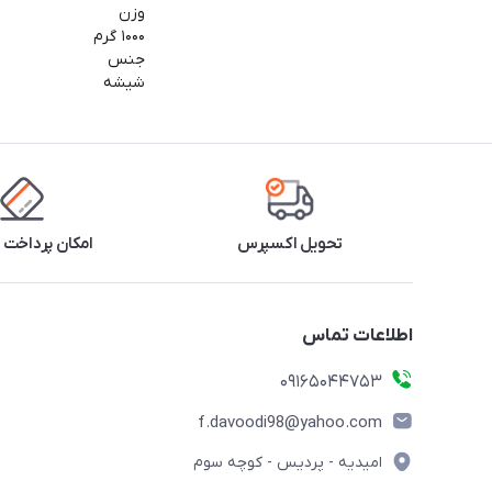
وزن
۱۰۰۰ گرم
جنس
شیشه
تحویل اکسپرس
امکان پرداخت 
اطلاعات تماس
09165044753
f.davoodi98@yahoo.com
امیدیه - پردیس - کوچه سوم