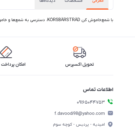
معرفی
مشخصات
دیدگاه‌ها
با شمع‌خاموش کن KÖRSBÄRSTRÄD، دسترسی به شمع‌ها و خاموش کردن آن‌ها بدون دمیدن یا دود کردن آسان‌تر و ایمن‌تر است - حتی آنهایی که در فانوس‌ها و لوسترها قرار دارند.
تحویل اکسپرس
امکان پرداخت 
اطلاعات تماس
09165044753
f.davoodi98@yahoo.com
امیدیه - پردیس - کوچه سوم