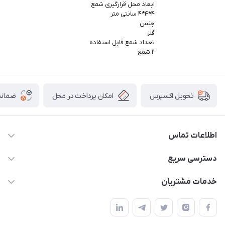
ابعاد محل قرارگیری شمع
۴*۴*۴ سانتی متر
جنس
فلز
تعداد شمع قابل استفاده
۲ شمع
امکان پرداخت در محل
ضمانت
تحویل اکسپرس
اطلاعات تماس
09165044753
دسترسی سریع
f.davoodi98@yahoo.com
حساب کاربری
خدمات مشتریان
امیدیه - پردیس - کوچه سوم
مجله فروشگاه
قوانین و مقررات
لیست محصولات
حریم خصوصی