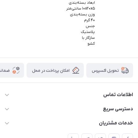
ابعاد بسته‌بندی
۱۰x۲۰x۵ سانتی‌متر
وزن بسته‌بندی
۴۰ گرم
جنس
پلاستیک
سازگار با
کشو
امکان پرداخت در محل
ضمانت
تحویل اکسپرس
اطلاعات تماس
09165044753
دسترسی سریع
f.davoodi98@yahoo.com
حساب کاربری
خدمات مشتریان
امیدیه - پردیس - کوچه سوم
مجله فروشگاه
قوانین و مقررات