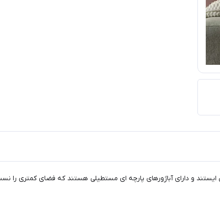
لومینیومی محکم می ایستند و دارای آباژورهای پارچه ای مستطیلی هستند که فضای کمت