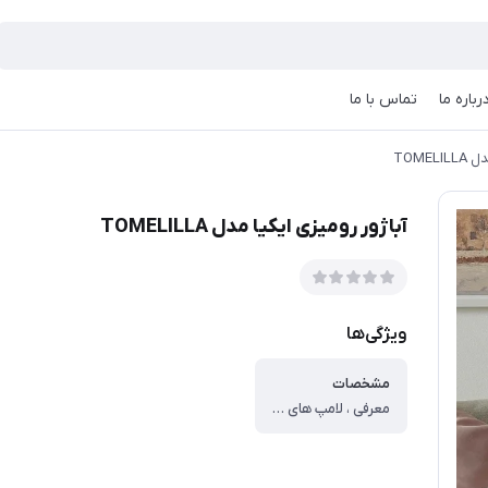
رباره ما
تماس با ما
TOME
آباژور رومیزی ایکیا مدل TOMELILLA
ویژگی‌ها
مشخصات
معرفی ، لامپ های سری TOMELILLA روی پایه های آلومینیومی محکم می ایستند و دارای آباژورهای پارچه ای مستطیلی هستند که فضای کمتری را نسبت به لامپ های گرد اشغال می کنند. ظاهر مدرن و شیک است - با نور ملایم گرم. ، مشخصات ، مشخصات ، نوع چراغ خواب و آباژور ، پایه دار ، قابلیت تنظیم روشنایی ، ندارد ، رنگ نور ، آفتابی ، کاربرد چراغ خواب و آباژور ، روشنایی محیط ، ابعاد ، ۲۶x۱۹x۴۰ سانتی‌متر ، وزن ، ۱۶۰۰ گرم ، جنس کلاهک (شید) ، پلی استر ، منبع انرژی ، برق شهر ، سایر توضیحات ، اگر یک لامپ یا لامپ معمولی دارید و می‌خواهید نور یکنواخت و پراکنده داشته باشید، از لامپ عقیق استفاده کنید.