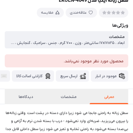
سطل زباله ایکیا مدل EKOLN-4049
علاقه‌مندی
مقایسه
ویژگی‌ها
مشخصات
ابعاد ، ۱۷x۱۷x۲۵ سانتی‌متر ، وزن ، ۷۰۰ گرم ، جنس ، سرامیک ، گنجایش ، ۳ لیتر ، مناسب برای ، حمام ، سرویس بهداشتی ، آشپزخانه ، سایر توضیحات ، جنس داخل سطل از پلاستیک و دور سطل بیرونی سرامیک و درب آن استیل می باشد
محصول مورد نظر موجود نمی‌باشد.
موجود در انبار
ارسال سریع
گارانتی اصالت کالا
معرفی
مشخصات
دیدگاه‌ها
سطل زباله به راحتی جابجا می شود زیرا دارای دسته در پشت است. وقتی زباله‌ها
را بیرون می‌ریزید، ضربه‌ای وارد نمی‌شود - درب با بسته شدن نرم به آرامی و
بی‌صدا بسته می‌شود.به راحتی تخلیه و تمیز می شود زیرا سطل داخلی قابل جدا