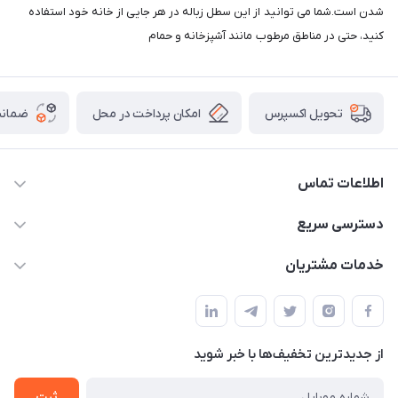
شدن است.شما می توانید از این سطل زباله در هر جایی از خانه خود استفاده
کنید، حتی در مناطق مرطوب مانند آشپزخانه و حمام
امکان پرداخت در محل
ضمانت
تحویل اکسپرس
اطلاعات تماس
09165044753
دسترسی سریع
f.davoodi98@yahoo.com
حساب کاربری
خدمات مشتریان
امیدیه - پردیس - کوچه سوم
مجله فروشگاه
قوانین و مقررات
لیست محصولات
حریم خصوصی
درباره ما
از جدید‌ترین تخفیف‌ها با‌ خبر شوید
راهنما
تماس با ما
ثبت